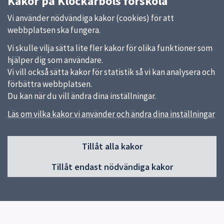
Kakor på Klockarbols förskola
Vi använder nödvändiga kakor (cookies) för att
webbplatsen ska fungera.
Vi skulle vilja sätta lite fler kakor för olika funktioner som
hjälper dig som användare.
Vi vill också sätta kakor för statistik så vi kan analysera och
förbättra webbplatsen.
Du kan när du vill ändra dina inställningar.
Läs om vilka kakor vi använder och ändra dina inställningar
Sidfot
Tillåt alla kakor
Huvudmeny
Tillåt endast nödvändiga kakor
Start
Om förskolan
Verksamhet & Pedagogik
Kontakt
Jobba hos oss