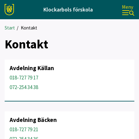
Meny
Klockarbols förskola
Start
/
Kontakt
Kontakt
Avdelning Källan
018-727 79 17
072-254 34 38
Avdelning Bäcken
018-727 79 21